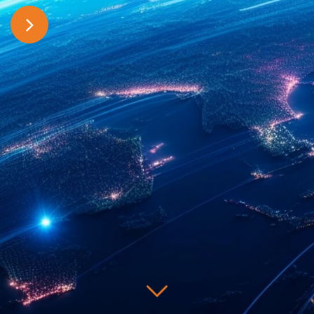
联系我们
地址：中国上海市嘉定区城北路235号
电话：021-69923266
基本概况
导师队伍
联培动态
邮箱：info@sitri.com，marketing@sitri.com
测试服务
知识产权服务
邮编：201800
智能传感器
硅基光电子
生物芯片
学术交流
通知公告
基本概况
培育孵化
产业活动
最新动态
“芯”科技党建
嘉芯荟
上海工研院 ©（2013-
2026）
法律服务
沪ICP备13037173号-7
特色工艺能力
系统集成
微信视频号
微信公众号