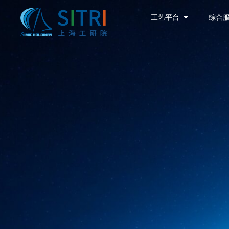
工艺平台
综合