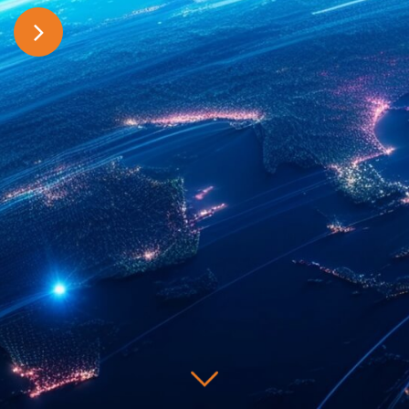
联系我们
地址：中国上海市嘉定区城北路235号
电话：021-69923266
基本概况
导师队伍
联培动态
邮箱：info@sitri.com，marketing@sitri.com
测试服务
知识产权服务
邮编：201800
智能传感器
硅基光电子
生物芯片
学术交流
通知公告
基本概况
培育孵化
产业活动
最新动态
“芯”科技党建
嘉芯荟
上海工研院 ©（2013-
2026）
法律服务
沪ICP备13037173号-7
特色工艺能力
系统集成
微信视频号
微信公众号